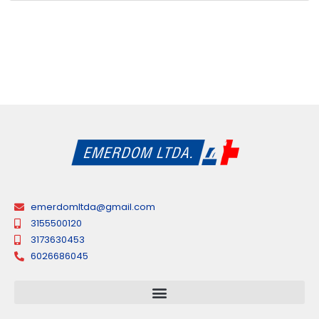
emerdomltda@gmail.com
3155500120
3173630453
6026686045